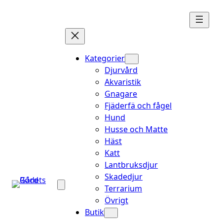
Hoppa
till
innehåll
Kategorier
Djurvård
Akvaristik
Gnagare
Fjäderfä och fågel
Hund
Husse och Matte
Häst
Katt
Lantbruksdjur
Skadedjur
Terrarium
Övrigt
Butik