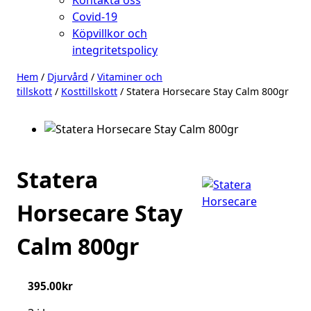
Kontakta oss
Covid-19
Köpvillkor och
integritetspolicy
Hem
/
Djurvård
/
Vitaminer och
tillskott
/
Kosttillskott
/ Statera Horsecare Stay Calm 800gr
Statera
Horsecare Stay
Calm 800gr
395.00
kr