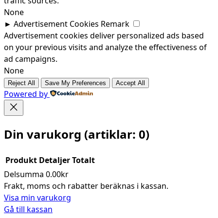
traffic sources.
None
►
Advertisement Cookies
Remark
Advertisement cookies deliver personalized ads based
on your previous visits and analyze the effectiveness of
ad campaigns.
None
Reject All
Save My Preferences
Accept All
Powered by
Din varukorg
(artiklar: 0)
Produkt
Detaljer
Totalt
Delsumma
0.00kr
Produkter
Frakt, moms och rabatter beräknas i kassan.
Visa min varukorg
i
Gå till kassan