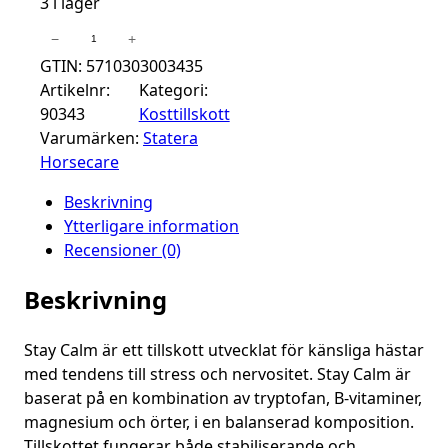
3 i lager
Statera
−
+
Horsecare
GTIN: 5710303003435
Stay
Artikelnr:
Kategori:
Calm
90343
Kosttillskott
800gr
Varumärken:
Statera
mängd
Horsecare
Beskrivning
Ytterligare information
Recensioner (0)
Beskrivning
Stay Calm är ett tillskott utvecklat för känsliga hästar
med tendens till stress och nervositet. Stay Calm är
baserat på en kombination av tryptofan, B-vitaminer,
magnesium och örter, i en balanserad komposition.
Tillskottet fungerar både stabiliserande och