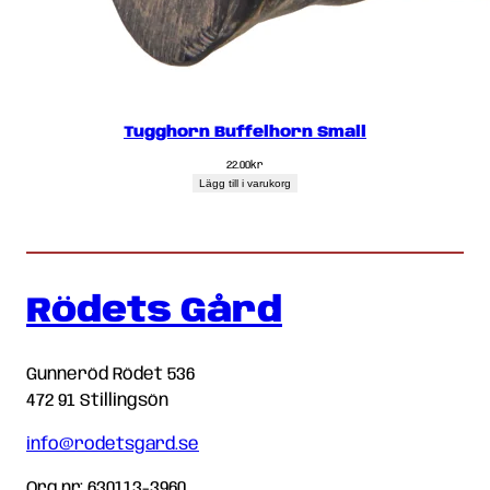
Tugghorn Buffelhorn Small
22.00
kr
Lägg till i varukorg
Rödets Gård
Gunneröd Rödet 536
472 91 Stillingsön
info@rodetsgard.se
Org.nr: 630113-3960