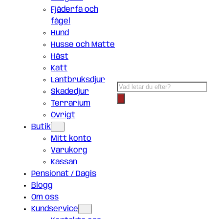
Fjäderfä och
fågel
Hund
Husse och Matte
Häst
Katt
Lantbruksdjur
Products
Skadedjur
search
Terrarium
Övrigt
Butik
Mitt konto
Varukorg
Kassan
Pensionat / Dagis
Blogg
Om oss
Kundservice