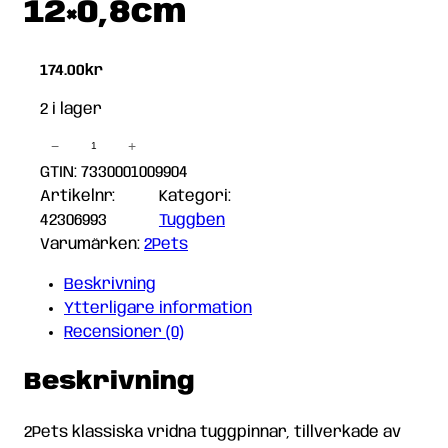
12×0,8cm
174.00
kr
2 i lager
−
+
Tuggpinnar
Vridna
GTIN: 7330001009904
2Pets
Artikelnr:
Kategori:
Vita
42306993
Tuggben
100-
Varumärken:
2Pets
Pack
Beskrivning
12×0,8cm
Ytterligare information
mängd
Recensioner (0)
Beskrivning
2Pets klassiska vridna tuggpinnar, tillverkade av