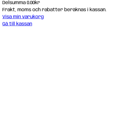
Delsumma
0.00kr
Produkter
Frakt, moms och rabatter beräknas i kassan.
Visa min varukorg
i
Gå till kassan
varukorg