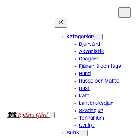
Hoppa
till
innehåll
Kategorier
Djurvård
Akvaristik
Gnagare
Fjäderfä och fågel
Hund
Husse och Matte
Häst
Katt
Lantbruksdjur
Skadedjur
Terrarium
Övrigt
Butik