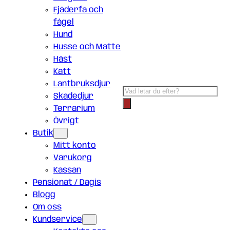
Fjäderfä och
fågel
Hund
Husse och Matte
Häst
Katt
Lantbruksdjur
Products
Skadedjur
search
Terrarium
Övrigt
Butik
Mitt konto
Varukorg
Kassan
Pensionat / Dagis
Blogg
Om oss
Kundservice