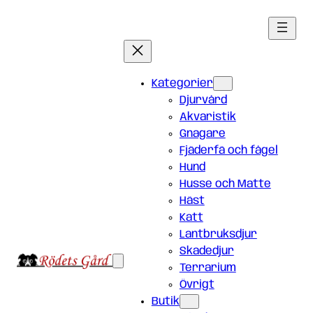
Hoppa
till
innehåll
Kategorier
Djurvård
Akvaristik
Gnagare
Fjäderfä och fågel
Hund
Husse och Matte
Häst
Katt
Lantbruksdjur
Skadedjur
Terrarium
Övrigt
Butik