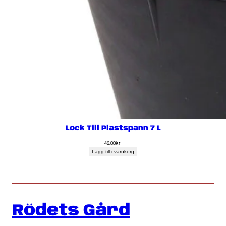
Lock Till Plastspann 7 L
43.00
kr
Lägg till i varukorg
Rödets Gård