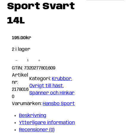
Sport Svart
14L
195.00
kr
2 i lager
−
+
Transportkrubba
Hansbo
GTIN: 7320277801609
Sport
Artikel
Kategori:
Krubbor
, 
Svart
nr:
Övrigt till häst
, 
14L
2178016
Spänner och Hinkar
mängd
0
Varumärken:
Hansbo Sport
Beskrivning
Ytterligare information
Recensioner (0)