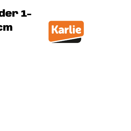
der 1-
1cm