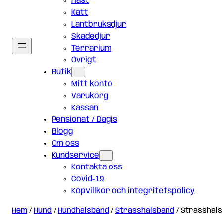
Häst
Katt
Lantbruksdjur
Skadedjur
Terrarium
Övrigt
Butik
Mitt konto
Varukorg
Kassan
Pensionat / Dagis
Blogg
Om oss
Kundservice
Kontakta oss
Covid-19
Köpvillkor och integritetspolicy
Hem
/
Hund
/
Hundhalsband
/
Strasshalsband
/ Strasshals