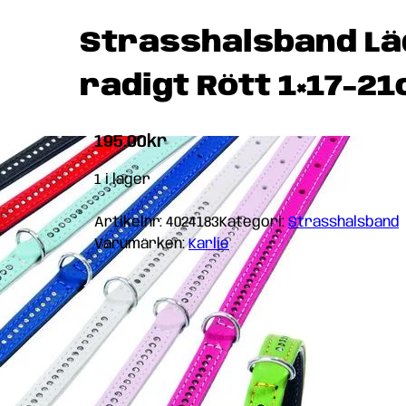
Strasshalsband Lä
radigt Rött 1×17-2
195.00
kr
1 i lager
Artikelnr:
4024183
Kategori:
Strasshalsband
Varumärken:
Karlie