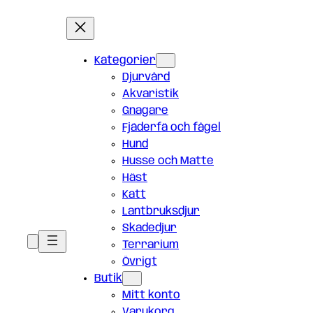
Kategorier
Djurvård
Akvaristik
Gnagare
Fjäderfä och fågel
Hund
Husse och Matte
Häst
Katt
Lantbruksdjur
Skadedjur
Terrarium
Övrigt
Butik
Mitt konto
Varukorg