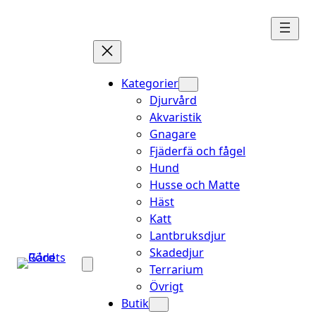
Hoppa
till
innehåll
Kategorier
Djurvård
Akvaristik
Gnagare
Fjäderfä och fågel
Hund
Husse och Matte
Häst
Katt
Lantbruksdjur
Skadedjur
Terrarium
Övrigt
Butik