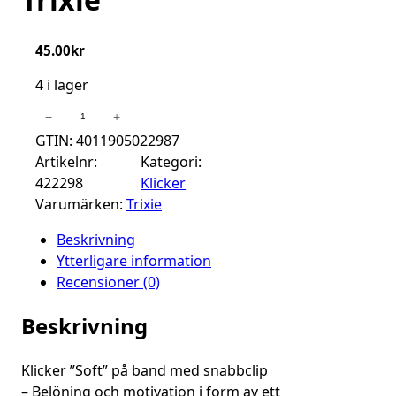
45.00
kr
4 i lager
Soft
−
+
Klicker
GTIN: 4011905022987
Med
Artikelnr:
Kategori:
Handledsband
422298
Klicker
Trixie
Varumärken:
Trixie
mängd
Beskrivning
Ytterligare information
Recensioner (0)
Beskrivning
Klicker ”Soft” på band med snabbclip
– Belöning och motivation i form av ett