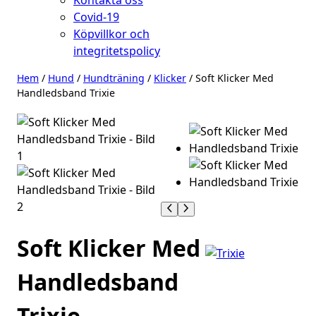
Kontakta oss
Covid-19
Köpvillkor och
integritetspolicy
Hem
/
Hund
/
Hundträning
/
Klicker
/ Soft Klicker Med
Handledsband Trixie
Soft Klicker Med
Handledsband
Trixie