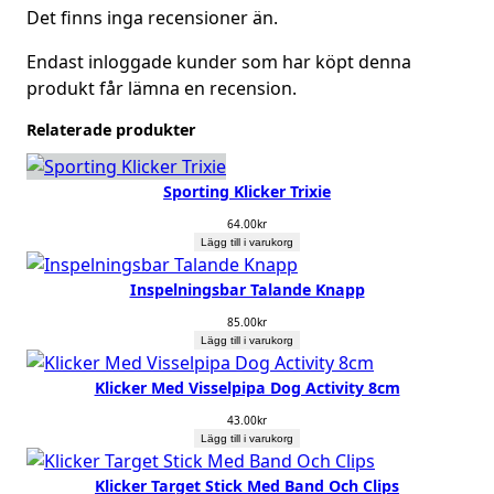
Det finns inga recensioner än.
Endast inloggade kunder som har köpt denna
produkt får lämna en recension.
Relaterade produkter
Sporting Klicker Trixie
64.00
kr
Lägg till i varukorg
Inspelningsbar Talande Knapp
85.00
kr
Lägg till i varukorg
Klicker Med Visselpipa Dog Activity 8cm
43.00
kr
Lägg till i varukorg
Klicker Target Stick Med Band Och Clips