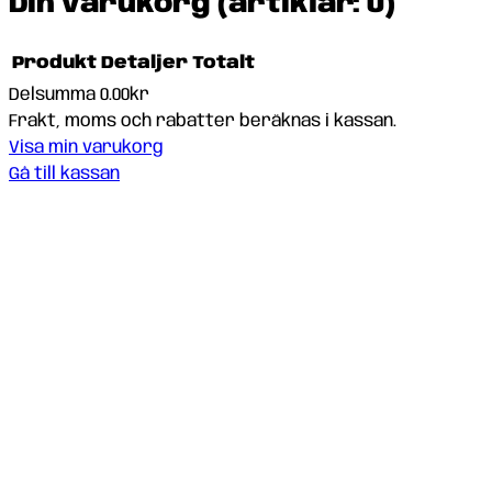
Din varukorg
(artiklar: 0)
Produkt
Detaljer
Totalt
Delsumma
0.00kr
Produkter
Frakt, moms och rabatter beräknas i kassan.
Visa min varukorg
i
Gå till kassan
varukorg