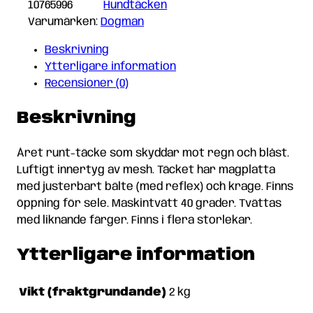
Rosa
10765996
Hundtäcken
50cm
Varumärken:
Dogman
mängd
Beskrivning
Ytterligare information
Recensioner (0)
Beskrivning
Året runt-täcke som skyddar mot regn och blåst.
Luftigt innertyg av mesh. Täcket har magplatta
med justerbart bälte (med reflex) och krage. Finns
öppning för sele. Maskintvätt 40 grader. Tvättas
med liknande färger. Finns i flera storlekar.
Ytterligare information
Vikt (fraktgrundande)
2 kg