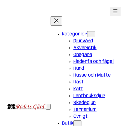
Hoppa
till
innehåll
Kategorier
Djurvård
Akvaristik
Gnagare
Fjäderfä och fågel
Hund
Husse och Matte
Häst
Katt
Lantbruksdjur
Skadedjur
Terrarium
Övrigt
Butik