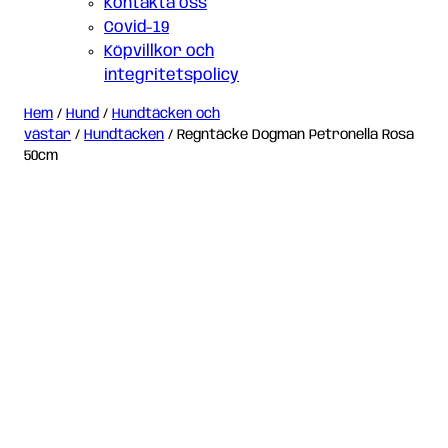
Kontakta oss
Covid-19
Köpvillkor och
integritetspolicy
Hem
/
Hund
/
Hundtäcken och
västar
/
Hundtäcken
/ Regntäcke Dogman Petronella Rosa
50cm