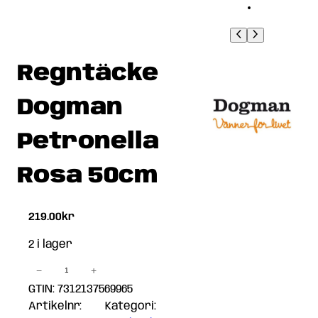
Regntäcke
Dogman
Petronella
Rosa 50cm
219.00
kr
2 i lager
−
+
Regntäcke
Dogman
GTIN: 7312137569965
Petronella
Artikelnr:
Kategori: