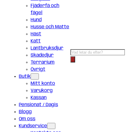
Fjäderfä och
fågel
Hund
Husse och Matte
Häst
Katt
Lantbruksdjur
Products
Skadedjur
search
Terrarium
Övrigt
Butik
Mitt konto
Varukorg
Kassan
Pensionat / Dagis
Blogg
Om oss
Kundservice