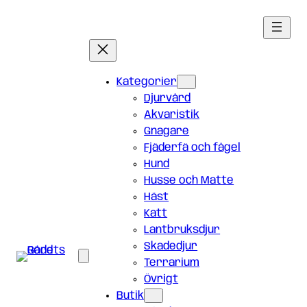
Hoppa
till
innehåll
Kategorier
Djurvård
Akvaristik
Gnagare
Fjäderfä och fågel
Hund
Husse och Matte
Häst
Katt
Lantbruksdjur
Skadedjur
Terrarium
Övrigt
Butik