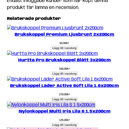
Endast inloggade kunder som har köpt denna
produkt får lämna en recension.
Relaterade produkter
Brukskoppel Premium Ljusbrunt 2x200cm
94.00
kr
Lägg till i varukorg
Hurtta Pro Brukskoppel Blått 3x200cm
169.00
kr
Lägg till i varukorg
Brukskoppel Läder Active Soft Lila 1,6x200cm
278.00
kr
Lägg till i varukorg
Nylonkoppel Multi Iris Lila S 1,5x200cm
125.00
kr
Lägg till i varukorg