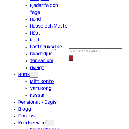
Fjäderfä och
fågel
Hund
Husse och Matte
Häst
Katt
Lantbruksdjur
Products
Skadedjur
search
Terrarium
Övrigt
Butik
Mitt konto
Varukorg
Kassan
Pensionat / Dagis
Blogg
Om oss
Kundservice