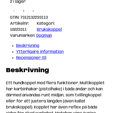
2 i lager
−
+
Nylonkoppel
Multi
GTIN: 7312132233113
Iris
Artikelnr:
Kategori:
Lila
10223311
Brukskoppel
L
Varumärken:
Dogman
2,5x200cm
Beskrivning
mängd
Ytterligare information
Recensioner (0)
Beskrivning
Ett hundkoppel med flera funktioner. Multikopplet
har karbinhakar (pistolhake) i båda ändar och kan
därmed användas runt midjan, som tvillingkoppel
eller för att justera längden (även kallat
brukskoppel). Kopplet har även reflex på båda