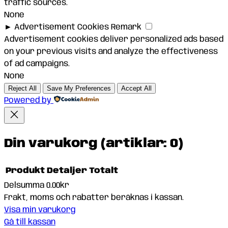
traffic sources.
None
►
Advertisement Cookies
Remark
Advertisement cookies deliver personalized ads based
on your previous visits and analyze the effectiveness
of ad campaigns.
None
Reject All
Save My Preferences
Accept All
Powered by
Din varukorg
(artiklar: 0)
Produkt
Detaljer
Totalt
Delsumma
0.00kr
Produkter
Frakt, moms och rabatter beräknas i kassan.
Visa min varukorg
i
Gå till kassan