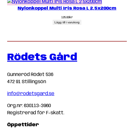
Nylonkoppel Multi Iris Rosa L 2,5x200cm
125.00
kr
Lägg till i varukorg
Rödets Gård
Gunneröd Rödet 536
472 91 Stillingsön
info@rodetsgard.se
Org.nr: 630113-3960
Registrerad för F-skatt.
Öppettider