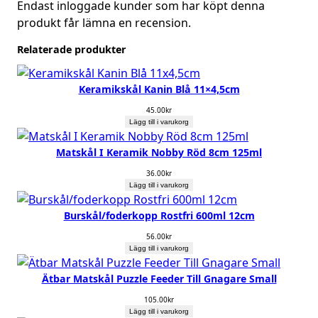
Endast inloggade kunder som har köpt denna
produkt får lämna en recension.
Relaterade produkter
Keramikskål Kanin Blå 11×4,5cm
45.00
kr
Lägg till i varukorg
Matskål I Keramik Nobby Röd 8cm 125ml
36.00
kr
Lägg till i varukorg
Burskål/foderkopp Rostfri 600ml 12cm
56.00
kr
Lägg till i varukorg
Ätbar Matskål Puzzle Feeder Till Gnagare Small
105.00
kr
Lägg till i varukorg