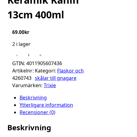
13cm 400ml
69.00
kr
2 i lager
Matskål
−
+
I
GTIN: 4011905607436
Keramik
Artikelnr:
Kategori:
Flaskor och
Kanin
4260743
skålar till gnagare
13cm
Varumärken:
Trixie
400ml
Beskrivning
mängd
Ytterligare information
Recensioner (0)
Beskrivning