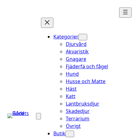
Hoppa
till
innehåll
Kategorier
Djurvård
Akvaristik
Gnagare
Fjäderfä och fågel
Hund
Husse och Matte
Häst
Katt
Lantbruksdjur
Skadedjur
Terrarium
Övrigt
Butik