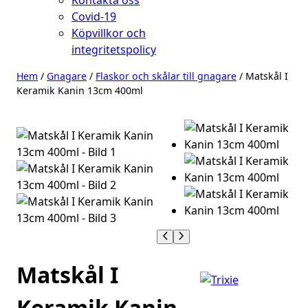
Kontakta oss
Covid-19
Köpvillkor och
integritetspolicy
Hem
/
Gnagare
/
Flaskor och skålar till gnagare
/ Matskål I
Keramik Kanin 13cm 400ml
Matskål I
Keramik Kanin