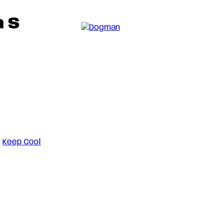
 S
:
Keep Cool