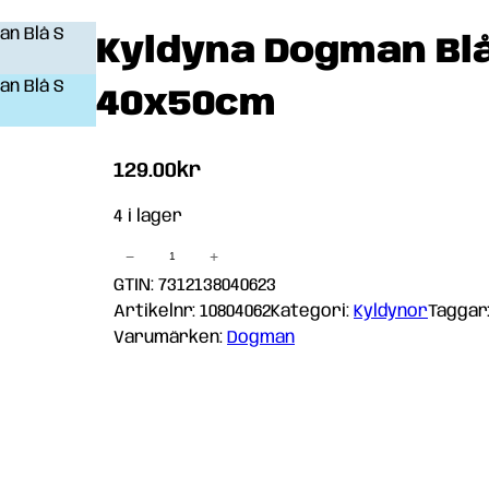
Kyldyna Dogman Blå
40x50cm
129.00
kr
4 i lager
−
+
Kyldyna
Dogman
GTIN: 7312138040623
Blå
Artikelnr:
10804062
Kategori:
Kyldynor
Taggar
S
Varumärken:
Dogman
40x50cm
mängd