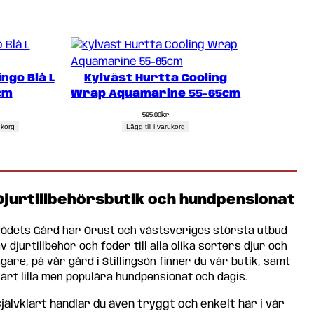
ngo Blå L
Kylväst Hurtta Cooling
cm
Wrap Aquamarine 55-65cm
595.00
kr
rukorg
Lägg till i varukorg
Djurtillbehörsbutik och hundpensionat
Rödets Gård har Orust och västsveriges största utbud
v djurtillbehör och foder till alla olika sorters djur och
gare, på vår gård i Stillingsön finner du vår butik, samt
årt lilla men populära hundpensionat och dagis.
jälvklart handlar du även tryggt och enkelt här i vår