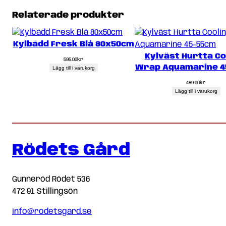
Relaterade produkter
Kylbädd Fresk Blå 80x50cm
Kylväst Hurtta Co
595.00
kr
Wrap Aquamarine 4
Lägg till i varukorg
489.00
kr
Lägg till i varukorg
Rödets Gård
Gunneröd Rödet 536
472 91 Stillingsön
info@rodetsgard.se