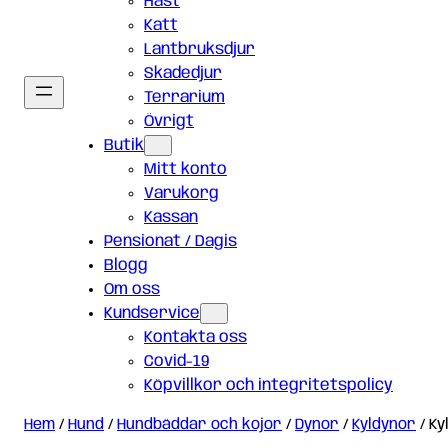
Häst
Katt
Lantbruksdjur
Skadedjur
Terrarium
Övrigt
Butik
Mitt konto
Varukorg
Kassan
Pensionat / Dagis
Blogg
Om oss
Kundservice
Kontakta oss
Covid-19
Köpvillkor och integritetspolicy
Hem
/
Hund
/
Hundbäddar och kojor
/
Dynor
/
Kyldynor
/ Ky