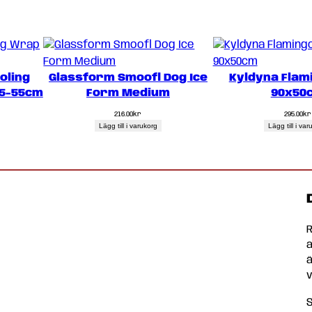
oling
Glassform Smoofl Dog Ice
Kyldyna Flami
5-55cm
Form Medium
90x50
216.00
kr
295.00
kr
Lägg till i varukorg
Lägg till i va
a
ä
v
S