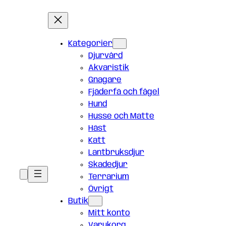
Kategorier
Djurvård
Akvaristik
Gnagare
Fjäderfä och fågel
Hund
Husse och Matte
Häst
Katt
Lantbruksdjur
Skadedjur
Terrarium
Övrigt
Butik
Mitt konto
Varukorg