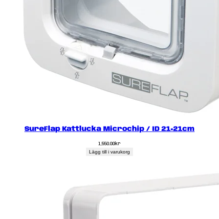
SureFlap Kattlucka Microchip / ID 21×21cm
1,550.00
kr
Lägg till i varukorg