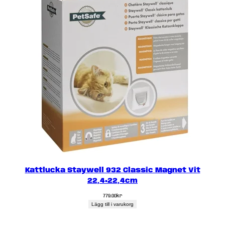
Kattlucka Staywell 932 Classic Magnet Vit
22,4×22,4cm
779.00
kr
Lägg till i varukorg