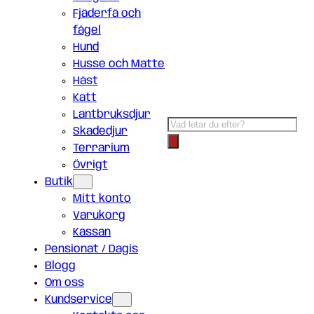
Fjäderfä och
fågel
Hund
Husse och Matte
Häst
Katt
Lantbruksdjur
Products
Skadedjur
search
Terrarium
Övrigt
Butik
Mitt konto
Varukorg
Kassan
Pensionat / Dagis
Blogg
Om oss
Kundservice