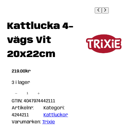
Kattlucka 4-
vägs Vit
20x22cm
219.00
kr
3 i lager
−
+
Kattlucka
4-
GTIN: 4047974442111
vägs
Artikelnr:
Kategori:
Vit
4244211
Kattluckor
20x22cm
Varumärken:
Trixie
mängd