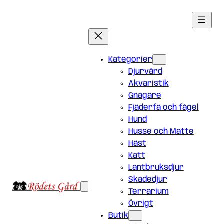
Hoppa
till
innehåll
Kategorier
Djurvård
Akvaristik
Gnagare
Fjäderfä och fågel
Hund
Husse och Matte
Häst
Katt
Lantbruksdjur
Skadedjur
Terrarium
Övrigt
Butik