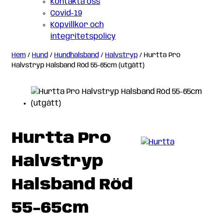
Kontakta oss
Covid-19
Köpvillkor och
integritetspolicy
Hem
/
Hund
/
Hundhalsband
/
Halvstryp
/ Hurtta Pro
Halvstryp Halsband Röd 55-65cm (utgått)
Hurtta Pro
Halvstryp
Halsband Röd
55-65cm