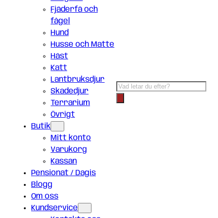
Fjäderfä och
fågel
Hund
Husse och Matte
Häst
Katt
Lantbruksdjur
Products
Skadedjur
search
Terrarium
Övrigt
Butik
Mitt konto
Varukorg
Kassan
Pensionat / Dagis
Blogg
Om oss
Kundservice