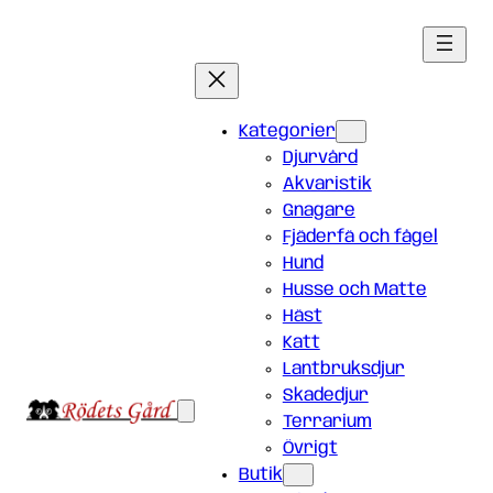
Hoppa
till
innehåll
Kategorier
Djurvård
Akvaristik
Gnagare
Fjäderfä och fågel
Hund
Husse och Matte
Häst
Katt
Lantbruksdjur
Skadedjur
Terrarium
Övrigt
Butik