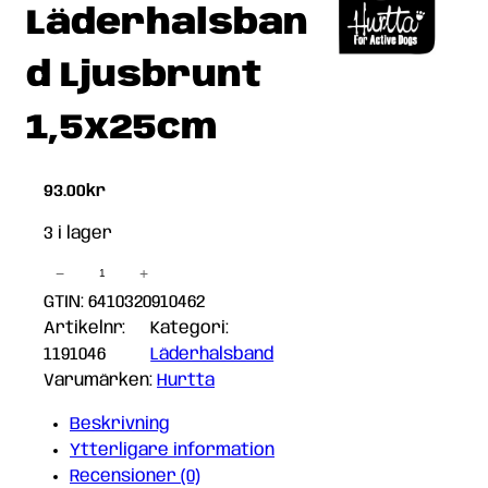
Läderhalsban
d Ljusbrunt
1,5x25cm
93.00
kr
3 i lager
−
+
Hurtta
Classic
GTIN: 6410320910462
Läderhalsband
Artikelnr:
Kategori:
Ljusbrunt
1191046
Läderhalsband
1,5x25cm
Varumärken:
Hurtta
mängd
Beskrivning
Ytterligare information
Recensioner (0)