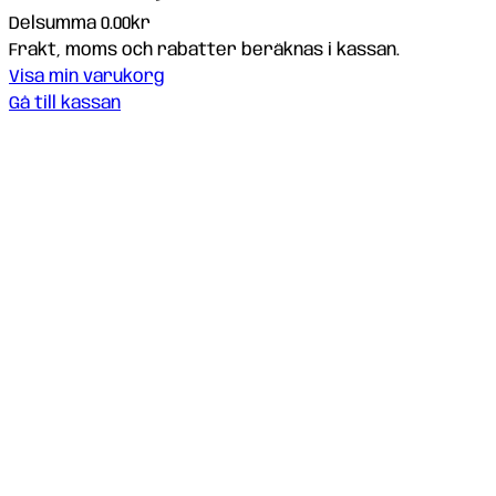
Delsumma
0.00kr
Produkter
Frakt, moms och rabatter beräknas i kassan.
Visa min varukorg
i
Gå till kassan
varukorg