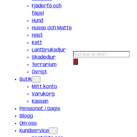
Fjäderfä och
fågel
Hund
Husse och Matte
Häst
Katt
Lantbruksdjur
Products
Skadedjur
search
Terrarium
Övrigt
Butik
Mitt konto
Varukorg
Kassan
Pensionat / Dagis
Blogg
Om oss
Kundservice