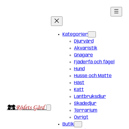
Hoppa
till
innehåll
Kategorier
Djurvård
Akvaristik
Gnagare
Fjäderfä och fågel
Hund
Husse och Matte
Häst
Katt
Lantbruksdjur
Skadedjur
Terrarium
Övrigt
Butik