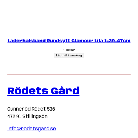
Läderhalsband Rundsytt Glamour Lila 1×39-47cm
138.00
kr
Lägg till i varukorg
Rödets Gård
Gunneröd Rödet 536
472 91 Stillingsön
info@rodetsgard.se