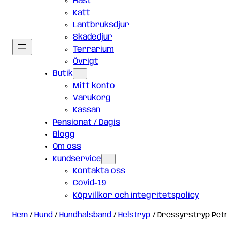
Häst
Katt
Lantbruksdjur
Skadedjur
Terrarium
Övrigt
Butik
Mitt konto
Varukorg
Kassan
Pensionat / Dagis
Blogg
Om oss
Kundservice
Kontakta oss
Covid-19
Köpvillkor och integritetspolicy
Hem
/
Hund
/
Hundhalsband
/
Helstryp
/ Dressyrstryp Petn