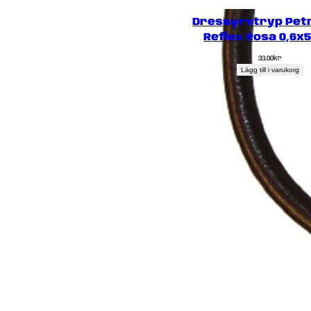
Dressyrstryp Pet
Reflex Rosa 0,6x
33.00
kr
Lägg till i varukorg