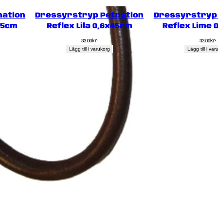
nation
Dressyrstryp Petnation
Dressyrstryp 
55cm
Reflex Lila 0,6x45cm
Reflex Lime 
33.00
kr
33.00
kr
Lägg till i varukorg
Lägg till i va