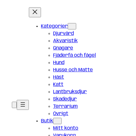
Kategorier
Djurvård
Akvaristik
Gnagare
Fjäderfä och fågel
Hund
Husse och Matte
Häst
Katt
Lantbruksdjur
Skadedjur
Terrarium
Övrigt
Butik
Mitt konto
Varukorg