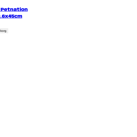
Petnation
0,6x45cm
rukorg