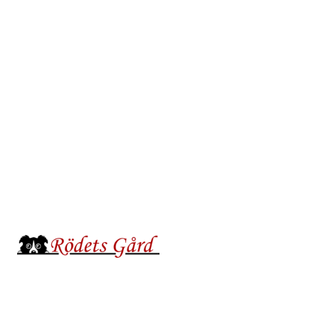
Hoppa
till
innehåll