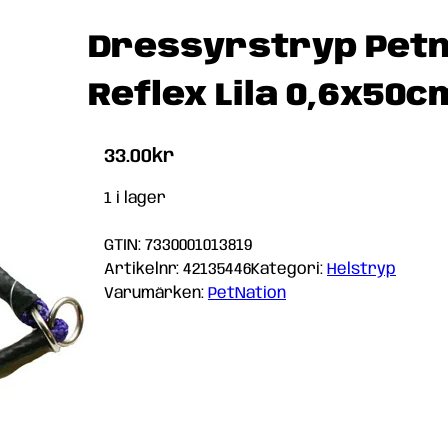
Dressyrstryp Petn
Reflex Lila 0,6x50c
33.00
kr
1 i lager
GTIN: 7330001013819
Artikelnr:
42135446
Kategori:
Helstryp
Varumärken:
PetNation