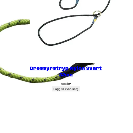
Dressyrstryp Nylon Svart
32cm
63.00
kr
Lägg till i varukorg