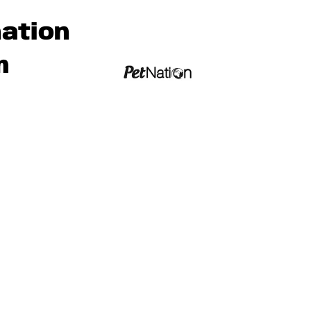
ation
m