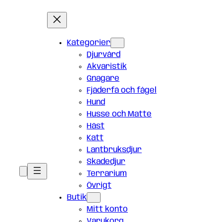
Kategorier
Djurvård
Akvaristik
Gnagare
Fjäderfä och fågel
Hund
Husse och Matte
Häst
Katt
Lantbruksdjur
Skadedjur
Terrarium
Övrigt
Butik
Mitt konto
Varukorg