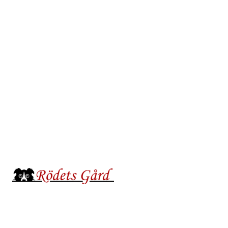
Hoppa
till
innehåll