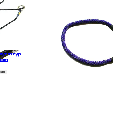
syrstryp
5cm
rukorg