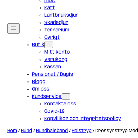
Häst
Katt
Lantbruksdjur
Skadedjur
Terrarium
Övrigt
Butik
Mitt konto
Varukorg
Kassan
Pensionat / Dagis
Blogg
Om oss
Kundservice
Kontakta oss
Covid-19
Köpvillkor och integritetspolicy
Hem
/
Hund
/
Hundhalsband
/
Helstryp
/ Dressyrstryp Med