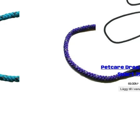
Petcare Dres
Svart 3
69.00
kr
Lägg till i va