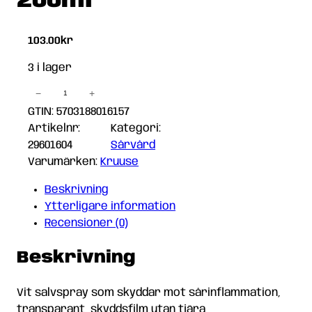
200ml
103.00
kr
3 i lager
−
+
Kruuse
Sårspray
GTIN: 5703188016157
200ml
Artikelnr:
Kategori:
mängd
29601604
Sårvård
Varumärken:
Kruuse
Beskrivning
Ytterligare information
Recensioner (0)
Beskrivning
Vit salvspray som skyddar mot sårinflammation,
transparant, skyddsfilm utan tjära,