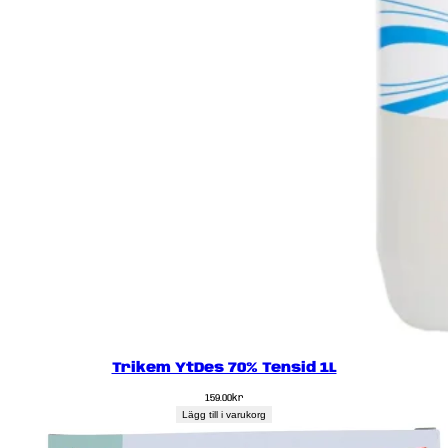
Trikem YtDes 70% Tensid 1L
159.00
kr
Lägg till i varukorg