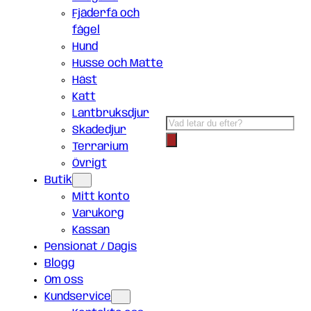
Fjäderfä och
fågel
Hund
Husse och Matte
Häst
Katt
Lantbruksdjur
Products
Skadedjur
search
Terrarium
Övrigt
Butik
Mitt konto
Varukorg
Kassan
Pensionat / Dagis
Blogg
Om oss
Kundservice