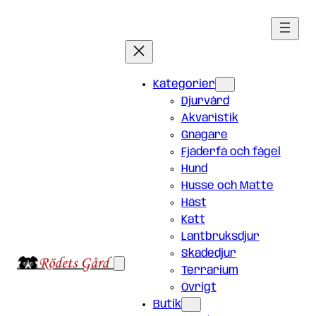
Hoppa
till
innehåll
Kategorier
Djurvård
Akvaristik
Gnagare
Fjäderfä och fågel
Hund
Husse och Matte
Häst
Katt
Lantbruksdjur
Skadedjur
Terrarium
Övrigt
Butik