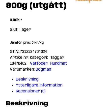
800g (utgått)
0.00
kr
Slut i lager
Jämför pris: 0 kr/kg
GTIN: 7312134704024
Artikelnr:
Kategori:
Taggar:
10470402
Våtfoder
Hundmat
Varumärken:
Dogman
Beskrivning
Ytterligare information
Recensioner (0)
Beskrivning