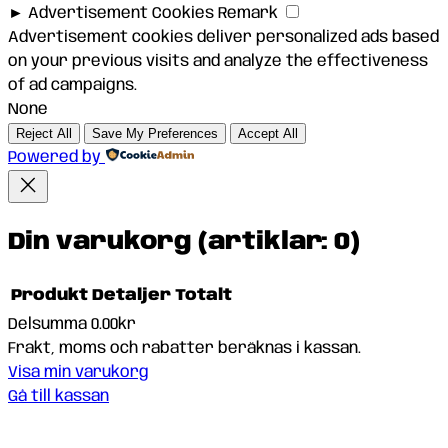
►
Advertisement Cookies
Remark
Advertisement cookies deliver personalized ads based
on your previous visits and analyze the effectiveness
of ad campaigns.
None
Reject All
Save My Preferences
Accept All
Powered by
Din varukorg
(artiklar: 0)
Produkt
Detaljer
Totalt
Delsumma
0.00kr
Produkter
Frakt, moms och rabatter beräknas i kassan.
Visa min varukorg
i
Gå till kassan
varukorg