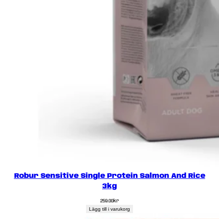
Robur Sensitive Single Protein Salmon And Rice
3kg
259.00
kr
Lägg till i varukorg