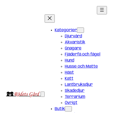
Hoppa
till
innehåll
Kategorier
Djurvård
Akvaristik
Gnagare
Fjäderfä och fågel
Hund
Husse och Matte
Häst
Katt
Lantbruksdjur
Skadedjur
Terrarium
Övrigt
Butik