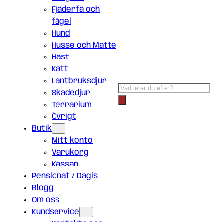
Fjäderfä och
fågel
Hund
Husse och Matte
Häst
Katt
Lantbruksdjur
Products
Skadedjur
search
Terrarium
Övrigt
Butik
Mitt konto
Varukorg
Kassan
Pensionat / Dagis
Blogg
Om oss
Kundservice